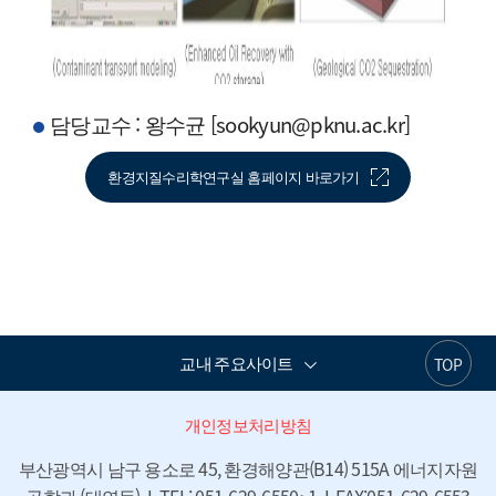
담당교수 : 왕수균
[
sookyun
@pknu.ac.kr]
환경지질수리학연구실 홈페이지 바로가기
교내 주요사이트
TOP
개인정보처리방침
부산광역시 남구 용소로 45, 환경해양관(B14) 515A 에너지자원
공학과 (대연동)  I  TEL: 051-629-6550~1  I  FAX:051-629-6553